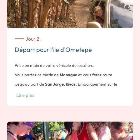
Jour 2 :
Départ pour l'ile d'Ometepe
Prise en main de votre véhicule de location.
.
Vous partez ce matin de
Managua
et vous ferez route
jusqu’au port de
San Jorge, Rivas
. Embarquement sur le
ferry en direction de l’île d’
Ometepe.
Lire plus
Située au milieu du Lac Nicaragua
Cocibolca
, Ometepe est
la plus grande île du Lac
. Accessible facilement par ferry à
partir du port de San Jorge, près de Rivas, elle offre une
multitude d’activités au plus proche de la nature autour de