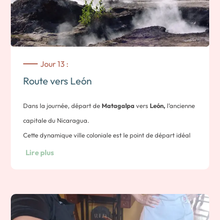
tranquilles et de cascades, parfaites pour une baignade
rafraîchissante.
Déjeuner dans la communauté (inclus).
Nuit à la Finca
Jour 13 :
Route vers León
Dans la journée, départ de
Matagalpa
vers
León,
l’ancienne
capitale du Nicaragua.
Cette dynamique ville coloniale est le point de départ idéal
pour découvrir la région et ses nombreux volcans ou les
Lire plus
plages du Pacifique.
3h de route environ – 150km.
Sur la route, vous pourrez partir découvrir les
Hervideros de
San Jacinto
.