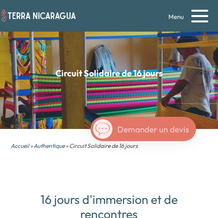
Menu
Circuit Solidaire de 16 jours
Demander un devis
Accueil
»
Authentique
» Circuit Solidaire de 16 jours
16 jours d'immersion et de
rencontres