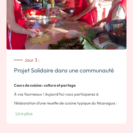
ces deux volcans qui la composent : Concepción et Maderas.
2h30 de route environ et 1h de bateau – 100km
.
Nuit dans une communauté de l’ile
Chambre privée et dîner chez l’habitant.
Jour 3 :
Projet Solidaire dans une communauté
Cours de cuisine : culture et partage
À vos fourneaux ! Aujourd’hui vous participerez à
l’élaboration d’une recette de cuisine typique du Nicaragua :
votre hôte vous fera passer le tablier pour vous enseigner
Lire plus
les secrets des saveurs du pays. Une recette à refaire chez
vous sans modération !