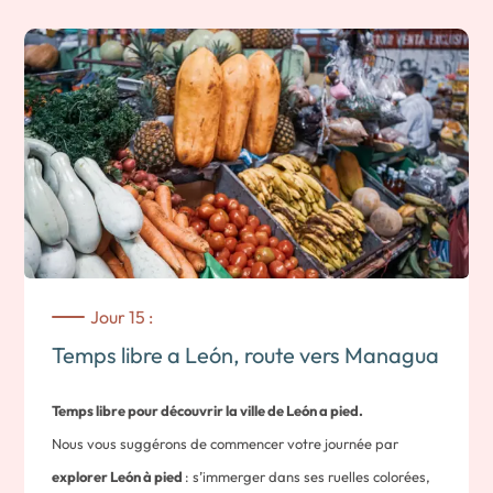
locaux et les boissons, que nous dégusterons lors d’un
délicieux déjeuner typique.
Durée: 04h00 environ
Nuit à l’hôtel
Jour 15 :
Temps libre a León, route vers Managua
Temps libre pour découvrir la ville de León a pied.
Nous vous suggérons de commencer votre journée par
explorer León à pied
: s’immerger dans ses ruelles colorées,