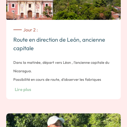
Jour 2 :
Route en direction de León, ancienne
capitale
Dans la matinée, départ vers Léon , l’ancienne capitale du
Nicaragua.
Possibilité en cours de route, d’observer les fabriques
artisanales de briques et tuiles.
Lire plus
Cette dynamique ville coloniale est le point de départ idéal
pour découvrir la région et ses nombreux volcans ou les
plages du Pacifique.
Note : 93 kms ; 2 heures de route