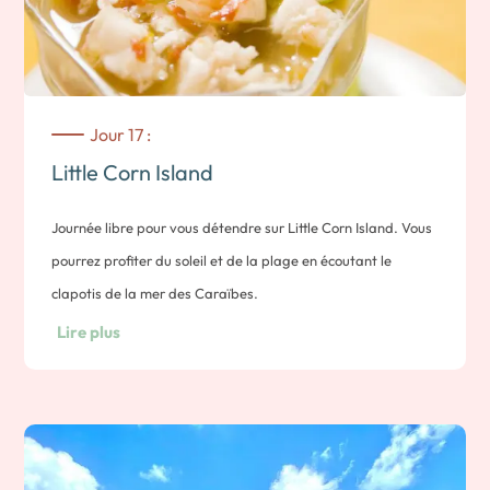
Jour 17 :
Little Corn Island
Journée libre pour vous détendre sur Little Corn Island. Vous
pourrez profiter du soleil et de la plage en écoutant le
clapotis de la mer des Caraïbes.
Vous pourrez aussi aller découvrir les fonds marins en
Lire plus
snorkeling ou en plongée-bouteille, ou encore partir pêcher
en mer accompagné des locaux.
Pour un repos total, laisser vous tenter pas une séance de
yoga en bord de mer, un massage à quatre mains ou la