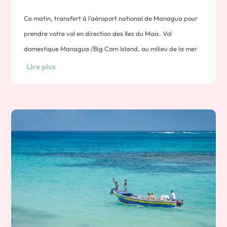
Ce matin, transfert à l’aéroport national de Managua pour
prendre votre vol en direction des Iles du Mais. Vol
domestique Managua /Big Corn Island, au milieu de la mer
des Caraïbes.
Lire plus
Note : 1h30 de vol avec un arrêt à Bluefields.
Depuis Managua, vol domestique à destination de l’île de
Big Corn Island , au milieu de la mer des Caraïbes.
Note : 1h30 de vol avec un arrêt à Bluefields.
Puis bateau Panga à destination de Little Corn Island.
Vous êtes arrivés à Little Corn Island!
Nuit sur little Corn Island.