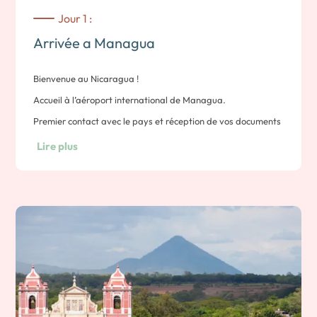
Jour 1 :
Arrivée a Managua
Bienvenue au Nicaragua !
Accueil à l’aéroport international de Managua.
Premier contact avec le pays et réception de vos documents
de voyage par le biais de votre chauffeur.
Lire plus
Puis, votre transfert privé vous conduira à votre hôtel à
Managua.
Note : Prévoir en liquide $10 USD de taxe d’entrée sur le
territoire. Nuit à l’hôtel Elements.
Chambre Standard.