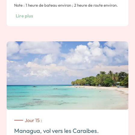
Maderas et qui émerge dans deux bassins.
Note : 1 heure de bateau environ ; 2 heure de route environ.
Rien de tel qu’une bonne baignade et un cocktail pour se
Nuit a Managua.
Lire plus
rafraîchir avec ces températures !
Nuit sur l’ile d’Ometepe
Jour 15 :
Managua, vol vers les Caraibes.