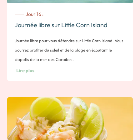
Jour 16 :
Journée libre sur Little Corn Island
Journée libre pour vous détendre sur Little Corn Island. Vous
pourrez profiter du soleil et de la plage en écoutant le
clapotis de la mer des Caraïbes.
Vous pourrez aussi aller découvrir les fonds marins en
Lire plus
snorkeling ou en plongée-bouteille, ou encore partir pêcher
en mer accompagné des locaux.
Pour un repos total, laisser vous tenter pas une séance de
yoga en bord de mer, un massage à quatre mains ou la
spécialité locale, la Piña Colada.
Nuit sur little corn Island