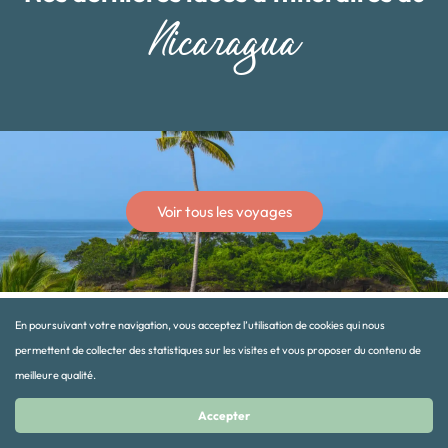
Nicaragua
Voir tous les voyages
En poursuivant votre navigation, vous acceptez l’utilisation de cookies qui nous
permettent de collecter des statistiques sur les visites et vous proposer du contenu de
meilleure qualité.
AUTRES IDÉES DE VOYAGE
Accepter