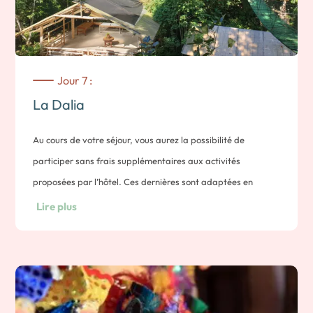
Jour 7 :
La Dalia
Au cours de votre séjour, vous aurez la possibilité de
participer sans frais supplémentaires aux activités
proposées par l’hôtel. Ces dernières sont adaptées en
fonction de la saison (notamment toutes les activités liées au
Lire plus
café). Voici une idée de ce qui vous sera proposé:
– marche matinale pour observer les oiseaux de la finca,
– tour à la cascada del Eden,
– suivi du processus de nettoyage du café exploité sur la
propriété