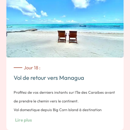
spécialité locale, la Piña Colada.
Nuit sur little corn Island
Jour 18 :
Vol de retour vers Managua
Profitez de vos derniers instants sur l’île des Caraibes avant
de prendre le chemin vers le continent.
Vol domestique depuis Big Corn Island à destination
Managua.
Lire plus
Note : 1h30 de vol avec un arrêt à Bluefields.