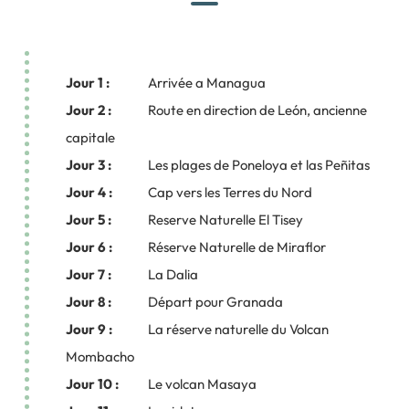
Jour 1 :
Arrivée a Managua
Jour 2 :
Route en direction de León, ancienne
capitale
Jour 3 :
Les plages de Poneloya et las Peñitas
Jour 4 :
Cap vers les Terres du Nord
Jour 5 :
Reserve Naturelle El Tisey
Jour 6 :
Réserve Naturelle de Miraflor
Jour 7 :
La Dalia
Jour 8 :
Départ pour Granada
Jour 9 :
La réserve naturelle du Volcan
Mombacho
Jour 10 :
Le volcan Masaya