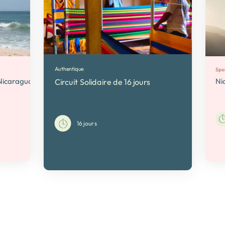
Authentique
Spor
 Nicaragua
Ni
Circuit Solidaire de 16 jours
16 jours