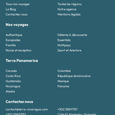
responsable. »,
Tous nos voyages
Toutes les régions
Le Blog
Notre agence
« slogan »: « Nothing like home – Circuits sur mesure
Contactez-nous
Mentions légales
par des experts locaux »,
Nos voyages
« foundingDate »: « 2015 »,
« areaServed »: [
Authentique
Détente & découverte
Escapades
Essentiels
{
Famille
Multipays
« @type »: « Country »,
Noces et exception
Sport et Aventure
« name »: « Nicaragua »
Terra Panamerica
},
Canada
Colombie
{
Costa Rica
République dominicaine
« @type »: « Country »,
Guatemala
Mexique
Nicaragua
Panama
« name »: « Costa Rica »
Alaska
}
Contactez nous
],
contact@terra-nicaragua.com
+502 35897157
« serviceArea »: {
+502 35897157
Calle El Almendro, Granada,