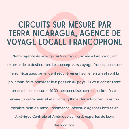
CIRCUITS SUR MESURE PAR
TERRA NICARAGUA, AGENCE DE
VOYAGE LOCALE FRANCOPHONE
Notre agence de voyage au Nicaragua, basée à Granada, est
experte de la destination. Les concepteurs voyage francophones de
Terra Nicaragua se rendent régulièrement sur le terrain et sont là
pour vous faire partager leur passion du pays. Ils vous construiront
un circuit sur-mesure , 100% personnalisé, correspondant à vos
envies, à votre budget et à votre rythme. Terra Nicaragua est un
membre actif de Terra Panamerica, réseau d'agences locales en
Amérique Centrale et Amérique du Nord, expertes de leurs
destinations.