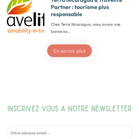
Partner : tourisme plus
responsable
Chez Terra Nicaragua, nous avons une
bonne no...
En savoir plus
{
« @context »: « https://schema.org »,
« @graph »: [
INSCRIVEZ VOUS A NOTRE NEWSLETTER
{
« @type »: « TravelAgency »,
« @id »: « https://voyage-