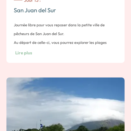
Jour 13 :
San Juan del Sur
Journée libre pour vous reposer dans la petite ville de
pêcheurs de San Juan del Sur.
Au départ de celle-ci, vous pourrez explorer les plages
sauvages de la côte pacifique, découvrir les plats typiques
Lire plus
dans les restaurants idéalement situés en bord de mer et
terminer votre journée par le coucher de soleil dans la
magnifique baie de San Juan del Sur.
Nuit a San Juan del Sur ou dans les environs