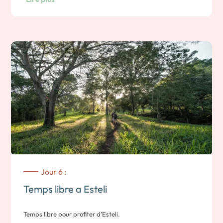
par des scientifiques. Sa faille de 4.7km de long allant
jusqu’à 100m de profondeur abrite la source du Rio Coco qui
se jette dans la mer des Caraïbes.
Nous vous proposons la découverte de ce site grâce à des
randonnées aquatiques : alternance de marche et de nage
dans le canyon, sauts, balade en barque. Vous terminerez la
balade en bateau.
Note : l’excursion dure environ 3 à 4 heures. Vous partez de
Somoto et vous vous dirigez vers le Sud en direction d´Esteli.
Nuit a Esteli.
Jour 6 :
Temps libre a Esteli
Temps libre pour profiter d’Esteli.