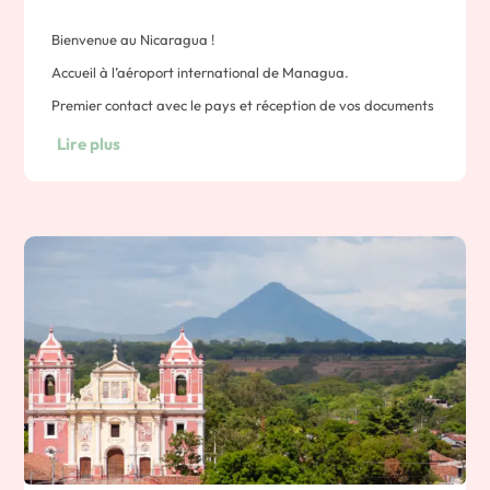
Bienvenue au Nicaragua !
Accueil à l’aéroport international de Managua.
Premier contact avec le pays et réception de vos documents
de voyage par le biais de votre chauffeur.
Lire plus
Puis, votre transfert privé vous conduira à votre hôtel à
Managua.