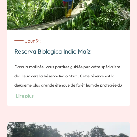
Jour 9 :
Reserva Biologica Indio Maíz
Dans la matinée, vous partirez guidée par votre spécialiste
des lieux vers la Réserve Indio Maiz . Cette réserve est la
deuxième plus grande étendue de forêt humide protégée du
Nicaragua .
Lire plus
Surnommée la Perle des réserves de l’Amérique centrale par
les spécialistes, elle est d’une richesse incroyable en matière
de biodiversité. Vous pourrez y observer des centaines
d’espèces différentes d’oiseaux, de reptiles, de mammifères