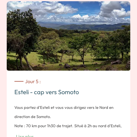
Peñitas cette île est également le refuge de nombreuses
espèces d’oiseaux. Vous pourrez finir l’excursion par une
baignade ou une balade sur la plage.
Note : durée 2 heures environ.
Vous ferez route vers les terres du Nord et la région de
Esteli, réputée pour sa fraicheur et ses exploitations
agricoles.
Note : 2h30 de route.
Nuit a Estelí
Jour 5 :
Esteli - cap vers Somoto
Vous partez d’Esteli et vous vous dirigez vers le Nord en
direction de Somoto.
Note : 70 km pour 1h30 de trajet. Situé à 2h au nord d’Esteli,
le canyon de Somoto a été découvert il y a quelques années
Lire plus