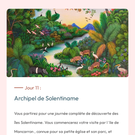
d’avantage sur ces techniques artisanales. C’est à la
tombée de la nuit, vers 18h30 que vous partirez naviguer sur
les eaux sauvages du Rio San Juan. Avec votre guide local,
vous serez à la recherche de caïmans, iguanes et crocodiles
dans l’obscurité.
Nuit a el Castillo
Jour 11 :
Archipel de Solentiname
Vous partirez pour une journée complète de découverte des
îles Solentiname. Vous commencerez votre visite par l ‘ile de
Mancarron , connue pour sa petite église et son parc, et