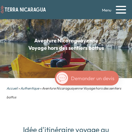
Menu
Aventure Nicaraguayenne
Voyage hors des sentiers battus
Demander un devis
Accueil
»
Authentique
» Aventure Nicaraguayenne Voyage hors des sentiers
battus
Idée d'itinéraire voyage au