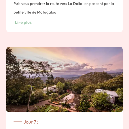
Puis vous prendrez la route vers La Dalia, en passant par la
petite ville de Matagalpa.
Cette région est réputée pour sa fraîcheur et ses plantations
Lire plus
de café.
Note : environ 3h00 de route.
Nuit a Esteli
Jour 7 :