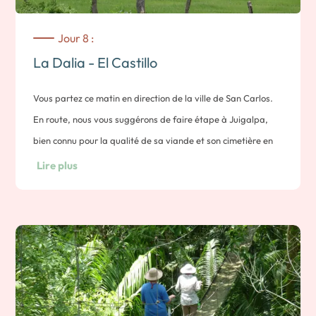
grenouilles
– Randonnée dans la réserve de peñas blancas (1h de
Jour 8 :
voiture)
La Dalia - El Castillo
Nuit dans un EcoLodge
Vous partez ce matin en direction de la ville de San Carlos.
En route, nous vous suggérons de faire étape à Juigalpa,
bien connu pour la qualité de sa viande et son cimetière en
étages.
Lire plus
Note : 360 kms, 6 heures de route environ. Transfert de San
Carlos jusqu’à El Castillo en bateau.
Arrivée à El Castillo, installation à l’hôtel et fin de journée
libre.
Note : environ 2 heures de bateau.