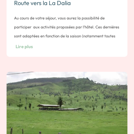
Route vers la La Dalia
Au cours de votre séjour, vous aurez la possibilité de
participer aux activités proposées par l’hôtel. Ces dernières
sont adaptées en fonction de la saison (notamment toutes
les activités liées au café). Voici une idée de ce qui vous sera
Lire plus
proposé:
– marche matinale pour observer les oiseaux de la finca,
– tour à la cascada del Eden,
– suivi du processus de nettoyage du café exploité sur la
propriété
– découverte de la plantation de café et participation à la
cueillette
– randonnée sur les sentiers Bejuco et Matapalo
– visite de la serre aux papillons ou du vivarium de