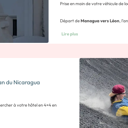
Prise en main de votre véhicule de lo
Départ de
Managua vers Léon
, l’
Cette dynamique ville coloniale est l
Lire plus
région, ses nombreux volcans et les 
Note: 100kms – 2 heures de route.
Découverte libre de León.
Ancienne capitale du Nicaragua jusqu
can du Nicaragua
incontournable dans le Nord du pays.
passionnante pour son riche passé his
ercher à votre hôtel en 4×4 en
découvrir cette ville à travers les li
Nous vous suggérons de commencer la
le volcan le plus actif de tout le
Sutiaba, puis de visiter le musée de 