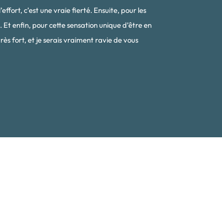
fort, c’est une vraie fierté. Ensuite, pour les
 Et enfin, pour cette sensation unique d’être en
rès fort, et je serais vraiment ravie de vous
Découverte des volcans
principaux du Costa Rica
: Rincon de la Vieja,
Tenorio, Arenal, Poas