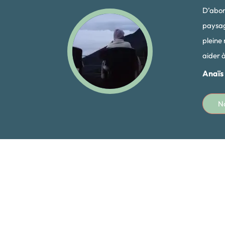
D’abord
paysage
pleine 
aider 
Anaïs
N
Visites des villes
Moment de détente dan
coloniales Granada et
des eaux thermales
Leon