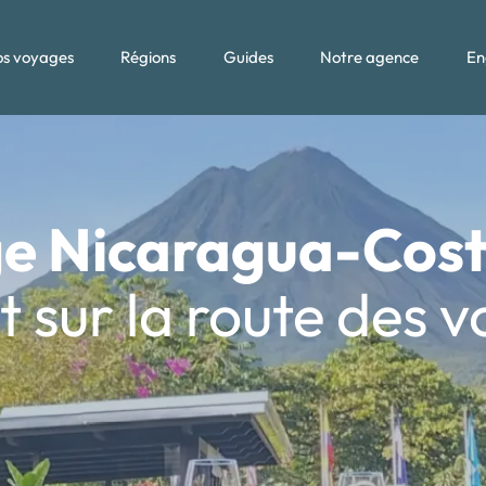
s voyages
Régions
Guides
Notre agence
En
e Nicaragua-Cost
t sur la route des 