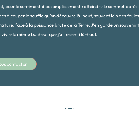
, pour le sentiment d’accomplissement : atteindre le sommet après l’ef
s à couper le souffle qu’on découvre là-haut, souvent loin des foules.
nature, face à la puissance brute de la Terre. J’en garde un souvenir t
à vivre le même bonheur que j’ai ressenti là-haut.
ous contacter
Découverte des volcans
principaux du Nicaragua :
s
Cerro Negro, Telica,
Masaya, Mombacho,