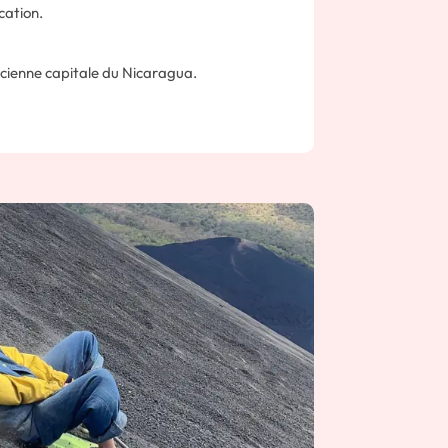
cation.
ancienne capitale du Nicaragua.
e point de départ idéal pour découvrir la
plages du Pacifique.
’en 1851, León est une ville
 Séduisante pour son style coloniale,
torique et religieux, nous vous invitons à
eux qui ont marqués son histoire.
 visite par le quartier indigène de
Ruben Dario, l’enfant mythique des lettres