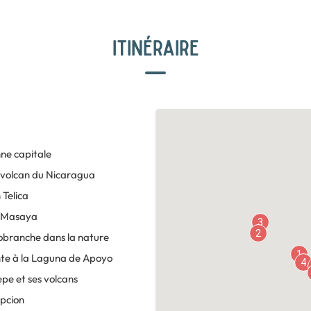
Concepcion
ITINÉRAIRE
nne capitale
e volcan du Nicaragua
 Telica
n Masaya
3
2
branche dans la nature
1
nte à la Laguna de Apoyo
4
epe et ses volcans
epcion