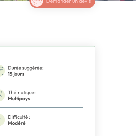
Demander un devis
Durée suggérée:
15 jours
Thématique:
Multipays
Difficulté :
Modéré