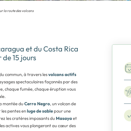
r la route des volcans
caragua et du Costa Rica
 de 15 jours
du commun, à travers les
volcans actifs
paysages spectaculaires façonnés par des
ère, chaque fumée, chaque éruption vous
le.
 la montée du
Cerro Negro
, un volcan de
 les pentes en
luge de sable
pour une
rez les cratères imposants du
Masaya
et
olles actives vous plongeront au cœur des