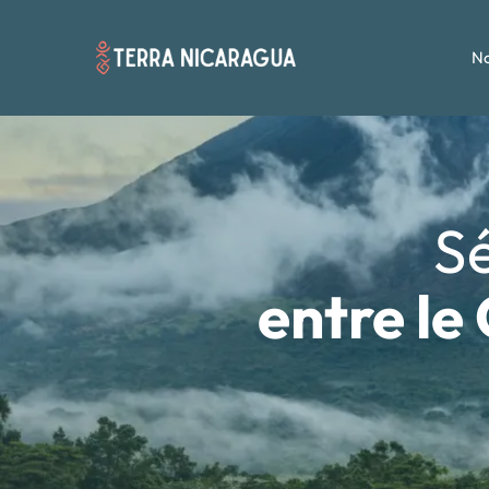
No
Sé
entre le