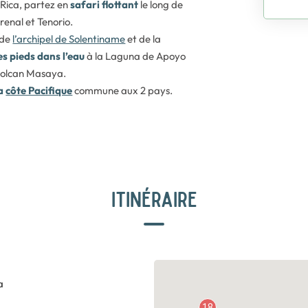
 Rica, partez en
safari flottant
le long de
renal et Tenorio.
de
l’archipel de Solentiname
et de la
s pieds dans l’eau
à la Laguna de Apoyo
volcan Masaya.
la
côte Pacifique
commune aux 2 pays.
ITINÉRAIRE
a
18