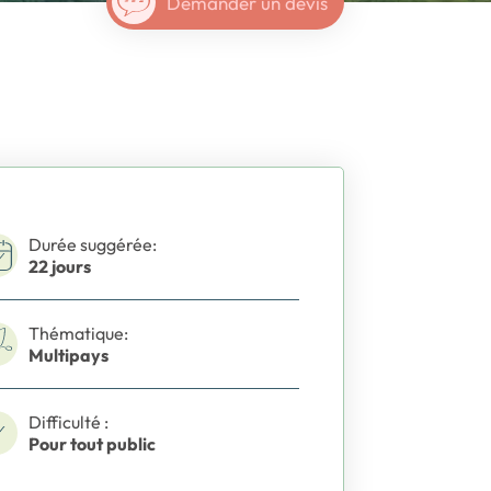
Demander un devis
Durée suggérée:
22 jours
Thématique:
Multipays
Difficulté :
Pour tout public