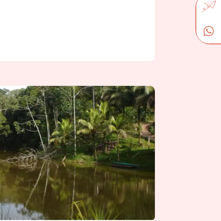
s
, vous poursuivrez votre route jusqu’à
 quiterez le confort d’une route
e jusqu’ au village
Boca Tapada.
res 30.
a à votre hôtel sur une plateforme
 la nature.
urs duquel sont incluses les activités
orêt, la plantation d’un arbre sur la
sur la lagune (sans guide).