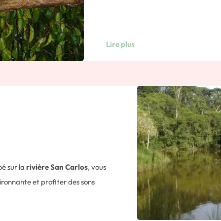
Arrivée dans la vallée de
San Carlo
Pital
. L’aventure commence ici: vous
goudronnée pour emprunter une pist
Lire plus
Temps de route approximatif : 3 heu
Namaste…
Vous participerez à un cours de Yog
flottante, en parfaite harmonie avec
Durée approximative
: 1 heure.
Séjour au Maquenque Eco-Lodge au co
suivantes : une randonnée guidée en f
propriété et l’utilisation des canoés 
oé sur la
rivière San Carlos
, vous
Nuit dans un Eco-Lodge.
ironnante et profiter des sons
 oiseaux aquatiques et autres