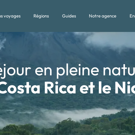
s voyages
Régions
Guides
Notre agence
En
jour en pleine nat
 Costa Rica et le N