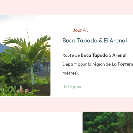
vec les élèves et professeurs.
uquel sont incluses les activités
Jour 4 :
 la plantation d’un arbre sur la
Boca Tapada & El Arenal
 lagune (sans guide).
Route de
Boca Tapada
à
Arenal
.
Départ pour la région de
La Fortun
mètres).
Temps de route approximatif : 2 heu
Lire plus
Visite de la Fondation Asis & béné
Vous aurez l’occasion d’explorer la 
à connaître chaque animal et son h
conservation des animaux est import
impact vous avez tout en vous amus