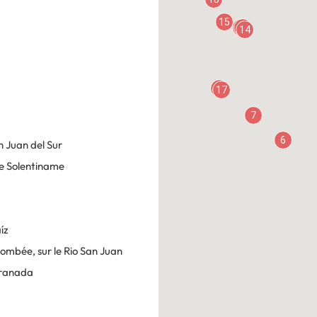
15
12
13
14
16
17
7
6
n Juan del Sur
de Solentiname
íz
tombée, sur le Rio San Juan
Granada