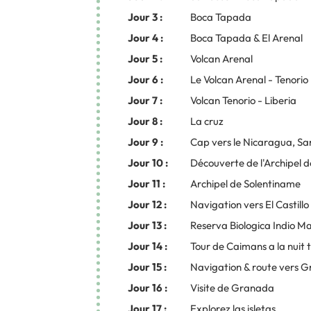
Jour 3 :
Boca Tapada
Jour 4 :
Boca Tapada & El Arenal
Jour 5 :
Volcan Arenal
Jour 6 :
Le Volcan Arenal - Tenorio
Jour 7 :
Volcan Tenorio - Liberia
Jour 8 :
La cruz
Jour 9 :
Cap vers le Nicaragua, Sa
Jour 10 :
Découverte de l'Archipel 
Jour 11 :
Archipel de Solentiname
Jour 12 :
Navigation vers El Castillo
Jour 13 :
Reserva Biologica Indio Ma
Jour 14 :
Tour de Caimans a la nuit 
Jour 15 :
Navigation & route vers 
Jour 16 :
Visite de Granada
Jour 17 :
Explorez las isletas