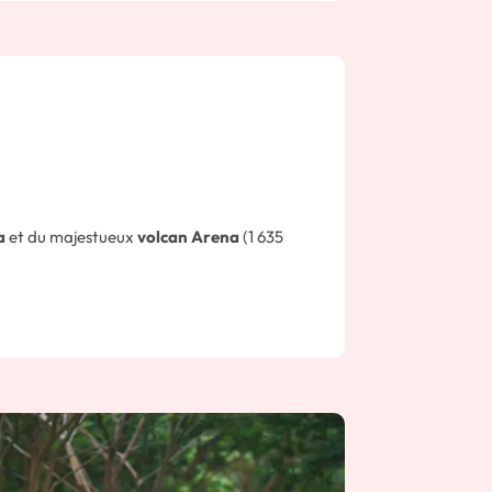
a
et du majestueux
volcan Arena
(1 635
res.
volat
réserve avec votre guide pour
apprendre
istoire
. Vous apprendrez pourquoi la
ante, comment cela doit être fait et quel
ant avec nos guides amicaux qui vous