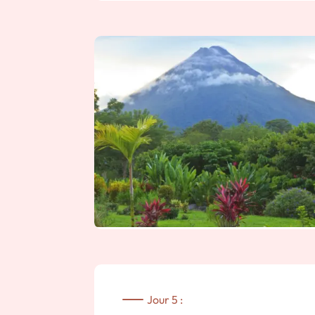
animaux sur la berge.
Arrêt à la
petite école locale
et partage a
Durée approximative : 4 heures.
Séjour au Maquenque Eco-Lodge au cours d
suivantes : une randonnée guidée en forêt,
propriété et l’utilisation des canoés sur la
Nuit dans un Eco-Lodge.
Jour 5 :